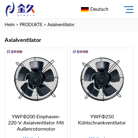
Deutsch
Heim
>
PRODUKTE
>
Axialventilator
Axialventilator
YWFΦ200 Einphasen-
YWFΦ250
220-V-Axialventilator Mit
Kühlschrankventilator
Außenrotormotor