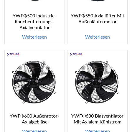
YWFΦ500 Industrie-
YWFΦ550 Axiallüfter Mit
Rauchentfernungs-
Außenläufermotor
Axialventilator
Weiterlesen
Weiterlesen
YWFΦ600 Außenrotor-
YWFΦ630 Blasventilator
Axialgebläse
Mit Axialem Kühlstrom
Weiterlesen
Weiterlesen