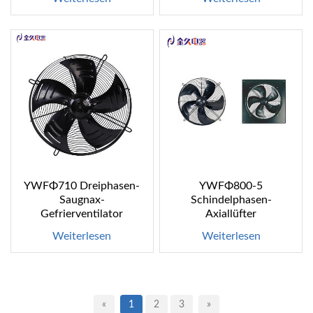
YWFΦ710 Dreiphasen-
YWFΦ800-5
Saugnax-
Schindelphasen-
Gefrierventilator
Axiallüfter
Weiterlesen
Weiterlesen
«
1
2
3
»